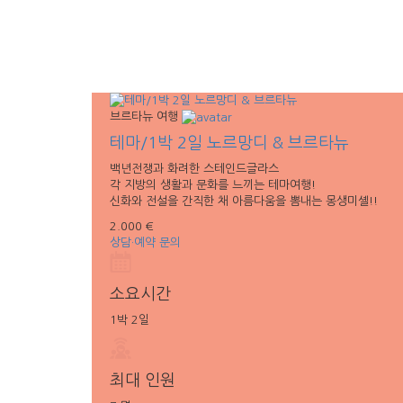
브르타뉴 여행
테마/1박 2일 노르망디 & 브르타뉴
백년전쟁과 화려한 스테인드글라스
각 지방의 생활과 문화를 느끼는 테마여행!
신화와 전설을 간직한 채 아름다움을 뽐내는 몽생미셸!!
2.000 €
상담·예약 문의
소요시간
1박 2일
최대 인원