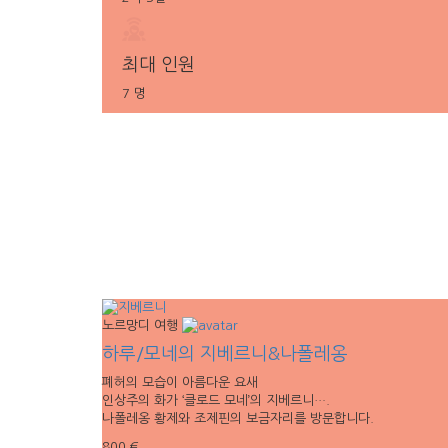
최대 인원
7 명
노르망디 여행
하루/모네의 지베르니&나폴레옹
폐허의 모습이 아름다운 요새
인상주의 화가 ‘클로드 모네’의 지베르니….
나폴레옹 황제와 조제핀의 보금자리를 방문합니다.
800 €