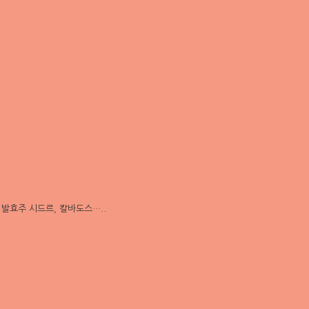
발효주 시드르, 칼바도스…..