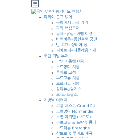
파리와 근교 투어
공항에서 파리 가기
파리 핵심투어
몽마+유람+에펠 야경
바르비종+퐁텐블로 궁전
반 고흐+샹티이 성
지베르니+나폴레옹 1세
추천 지방 투어
남부 지중해 여행
노르망디 지방
루아르 고성
부르고뉴 지방
브르타뉴 지방
샹파뉴&알자스
오-드-프랑스
지방별 여행지
그랑 데스트 Grand Est
노르망디 Normandie
누벨 아키텐 (보르도)
부르고뉴 & 프랑슈 콩테
브르타뉴 Bretagne
상트르 & 루아르 계곡