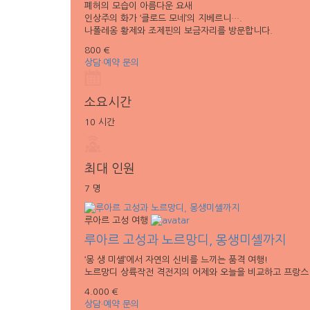
폐허의 모습이 아름다운 요새
인상주의 화가 ‘클로드 모네’의 지베르니….
나폴레옹 황제와 조제핀의 보금자리를 방문합니다.
800 €
상담·예약 문의
소요시간
10 시간
최대 인원
7 명
루아르 고성 여행
루아르 고성과 노르망디, 몽생미셸까지
‘몽 생 미셸’에서 자연의 신비를 느끼는 품격 여행!
노르망디 상륙작전 격전지의 어제와 오늘을 비교하고 프랑스
4.000 €
상담·예약 문의