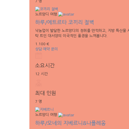
7 명
노르망디 여행
하루/에트르타 코끼리 절벽
낙농업이 발달한 노르망디의 정취를 만끽하고, 지방 특산물 사
탁 트인 대서양의 이국적인 풍경을 느껴봅니다.
1.100 €
상담·예약 문의
소요시간
12 시간
최대 인원
7 명
노르망디 여행
하루/모네의 지베르니&나폴레옹