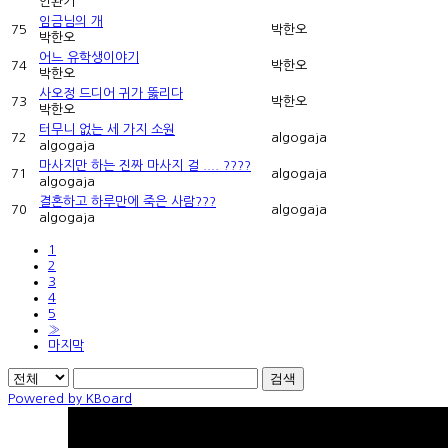
안완기
임금님의 개
75
박한오
박한오
어느 유학생이야기
74
박한오
박한오
사오정 드디어 귀가 뚫리다
73
박한오
박한오
터무니 없는 세 가지 소원
72
algogaja
algogaja
마사지만 하는 진짜 마사지 걸 .... ????
71
algogaja
algogaja
결혼하고 하루만에 죽은 사람???
70
algogaja
algogaja
1
2
3
4
5
»
마지막
검색
Powered by KBoard