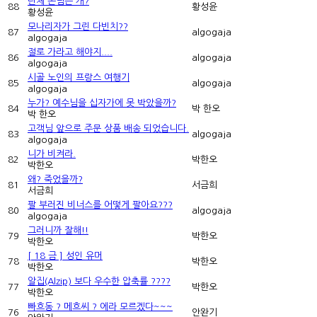
단체 손님은 개?
88
황성윤
황성윤
모나리자가 그린 다빈치??
87
algogaja
algogaja
절로 가라고 해야지....
86
algogaja
algogaja
시골 노인의 프랑스 여행기
85
algogaja
algogaja
누가? 예수님을 십자가에 못 박았을까?
84
박 한오
박 한오
고객님 앞으로 주문 상품 배송 되었습니다.
83
algogaja
algogaja
니가 비켜라.
82
박한오
박한오
왜? 죽었을까?
81
서금희
서금희
팔 부러진 비너스를 어떻게 팔아요???
80
algogaja
algogaja
그러니까 잘해!!
79
박한오
박한오
[ 18 금 ] 성인 유머
78
박한오
박한오
알집(Alzip) 보다 우수한 압축률 ????
77
박한오
박한오
빠흐동 ? 메흐씨 ? 에라 모르겠다~~~
76
안완기