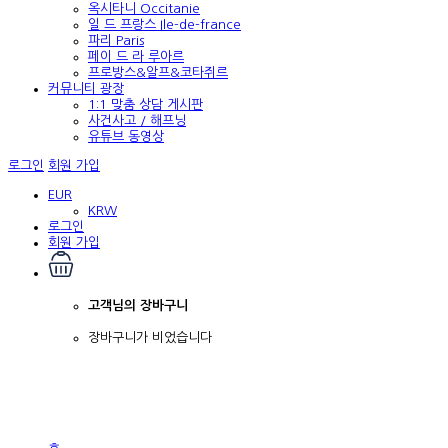
옥시타니 Occitanie
일 드 프랑스 Ile-de-france
파리 Paris
페이 드 라 루아르
프로방스&알프&코타쥐르
커뮤니티 광장
1:1 맞춤 상담 게시판
사건사고 / 해프닝
유튜브 동영상
로그인
회원 가입
EUR
KRW
로그인
회원 가입
고객님의 장바구니
장바구니가 비었습니다