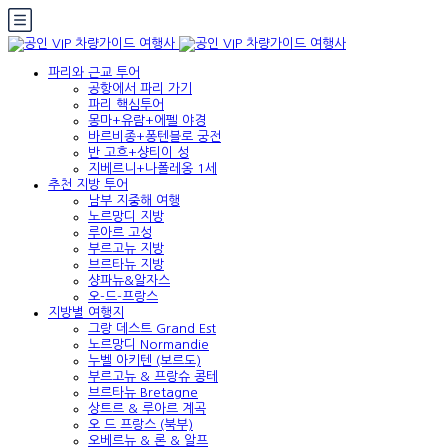
파리와 근교 투어
공항에서 파리 가기
파리 핵심투어
몽마+유람+에펠 야경
바르비종+퐁텐블로 궁전
반 고흐+샹티이 성
지베르니+나폴레옹 1세
추천 지방 투어
남부 지중해 여행
노르망디 지방
루아르 고성
부르고뉴 지방
브르타뉴 지방
샹파뉴&알자스
오-드-프랑스
지방별 여행지
그랑 데스트 Grand Est
노르망디 Normandie
누벨 아키텐 (보르도)
부르고뉴 & 프랑슈 콩테
브르타뉴 Bretagne
상트르 & 루아르 계곡
오 드 프랑스 (북부)
오베르뉴 & 론 & 알프