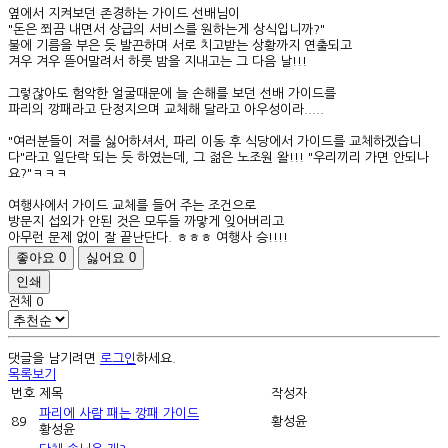
옆에서 지켜보던 존경하는 가이드 선배님이
"돈은 쬐끔 내면서 상급의 서비스를 원하는게 상식입니까?"
불에 기름을 부은 듯 발끈하며 서로 치고받는 상황까지 연출되고
겨우 겨우 뜯어말려서 하룻 밤을 지내고는 그 다음 날!!!
그렇잖아도 험악한 얼굴때문에 늘 손해를 보던 선배 가이드를
파리의 깡패라고 단정지으며 교체해 달라고 아우성이라.....
"여러분들이 저를 싫어하셔서, 파리 이동 후 식당에서 가이드를 교체하겠습니
다"라고 일단락 되는 듯 하였는데, 그 젊은 노조원 왈!!! "우리끼리 가면 안되나
요?"ㅋㅋㅋ
여행사에서 가이드 교체를 들어 주는 조건으로
방문지 섭외가 안된 것은 모두들 까맣게 잊어버리고
아무런 문제 없이 잘 끝난단다. ㅎㅎㅎ 여행사 승!!!!
좋아요
0
싫어요
0
인쇄
전체
0
댓글을 남기려면
로그인
하세요.
목록보기
번호
제목
작성자
파리에 사람 패는 깡패 가이드
89
황성윤
황성윤