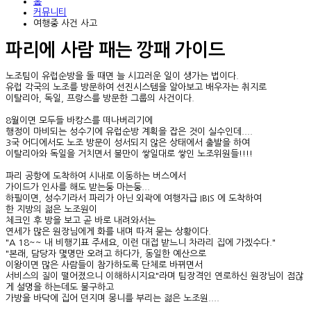
홈
커뮤니티
여행중 사건 사고
파리에 사람 패는 깡패 가이드
노조팀이 유럽순방을 돌 때면 늘 시끄러운 일이 생가는 법이다.
유럽 각국의 노조를 방문하여 선진시스템을 알아보고 배우자는 취지로
이탈리아, 독일, 프랑스를 방문한 그룹의 사건이다.
8월이면 모두들 바캉스를 떠나버리기에
행정이 마비되는 성수기에 유럽순방 계획을 잡은 것이 실수인데....
3국 어디에서도 노조 방문이 성서되지 않은 상태에서 출발을 하여
이탈리아와 독일을 거치면서 불만이 쌓일대로 쌓인 노조위원들!!!!
파리 공항에 도착하여 시내로 이동하는 버스에서
가이드가 인사를 해도 받는둥 마는둥...
하필이면, 성수기라서 파리가 아닌 외곽에 여행자급 IBIS 에 도착하여
한 지방의 젊은 노조원이
체크인 후 방을 보고 곧 바로 내려와서는
연세가 많은 원장님에게 화를 내며 따져 묻는 상황이다.
"A 18~~ 내 비행기표 주세요, 이런 대접 받느니 차라리 집에 가겠수다."
"본래, 담당자 몇명만 오려고 하다가, 동일한 예산으로
이왕이면 많은 사람들이 참가하도록 단체로 바뀌면서
서비스의 질이 떨어졌으니 이해하시지요"라며 팀장격인 연로하신 원장님이 점잖
게 설명을 하는데도 불구하고
가방을 바닥에 집어 던지며 몽니를 부리는 젊은 노조원....