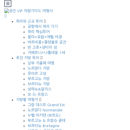
파리와 근교 투어
공항에서 파리 가기
파리 핵심투어
몽마+유람+에펠 야경
바르비종+퐁텐블로 궁전
반 고흐+샹티이 성
지베르니+나폴레옹 1세
추천 지방 투어
남부 지중해 여행
노르망디 지방
루아르 고성
부르고뉴 지방
브르타뉴 지방
샹파뉴&알자스
오-드-프랑스
지방별 여행지
그랑 데스트 Grand Est
노르망디 Normandie
누벨 아키텐 (보르도)
부르고뉴 & 프랑슈 콩테
브르타뉴 Bretagne