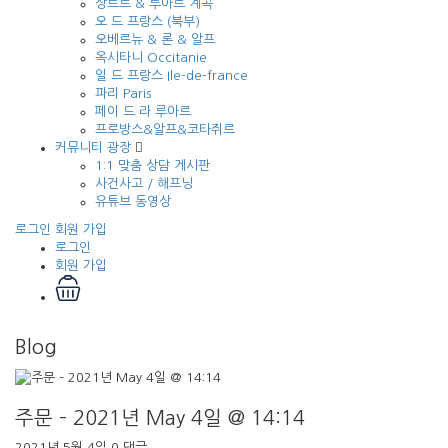
상트르 & 루아르 계곡
오 드 프랑스 (북부)
오베르뉴 & 론 & 알프
옥시타니 Occitanie
일 드 프랑스 Ile-de-france
파리 Paris
페이 드 라 루아르
프로방스&알프&코타쥐르
커뮤니티 광장
1:1 맞춤 상담 게시판
사건사고 / 해프닝
유튜브 동영상
로그인
회원 가입
로그인
회원 가입
Blog
주문 – 2021년 May 4일 @ 14:14
2021년 5월 4일
0 댓글